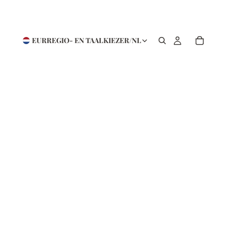
EUR
REGIO- EN TAALKIEZER
/
NL