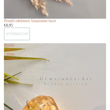
Uitverkocht
Pendel edelsteen Amazoniet facet
€8,95
UITVERKOCHT
Pendel
edelsteen
Citrien
Orgonite