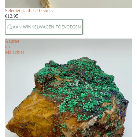
Seleniet staafjes 10 stuks
€12,95
AAN WINKELWAGEN TOEVOEGEN
Azuriet
op
Malachiet