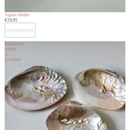
Uitverkocht
Agaat vlinder
€19,95
UITVERKOCHT
Parelmoer
schelp
A-
kwaliteit