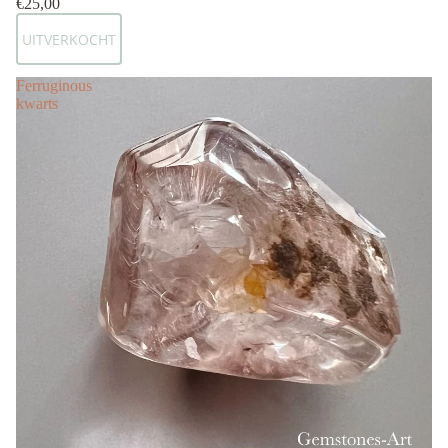
€25,00
UITVERKOCHT
Ferruginous
kwarts