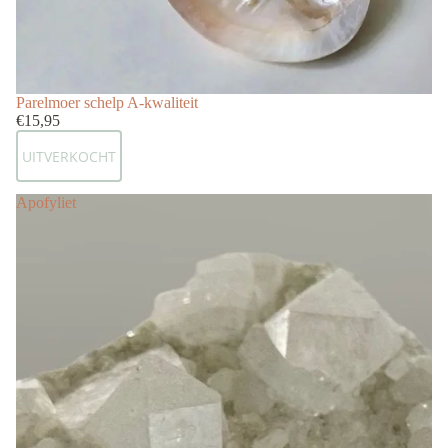
Uitverkocht
Parelmoer schelp A-kwaliteit
€15,95
UITVERKOCHT
Apofyliet