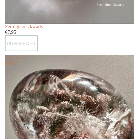
Uitverkocht
Ferruginous kwarts
€7,95
UITVERKOCHT
Fantoom
kristal
BLOG