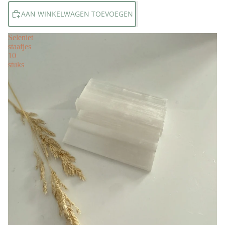
AAN WINKELWAGEN TOEVOEGEN
Seleniet
staafjes
10
stuks