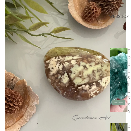
WEBSHOP
E
D
E
L
S
T
E
N
E
N
E