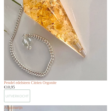
Uitverkocht
Pendel edelsteen Citrien Orgonite
€10,95
UITVERKOCHT
Aquamarijn