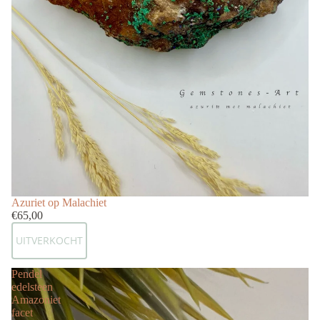
Uitverkocht
Azuriet op Malachiet
€65,00
UITVERKOCHT
Pendel
edelsteen
Amazoniet
facet