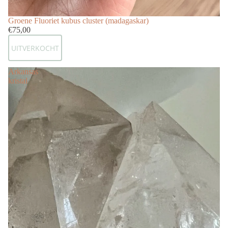
Uitverkocht
Groene Fluoriet kubus cluster (madagaskar)
€75,00
UITVERKOCHT
Arkansas
kristal