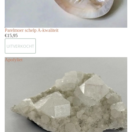
Uitverkocht
Parelmoer schelp A-kwaliteit
€15,95
UITVERKOCHT
Apofyliet