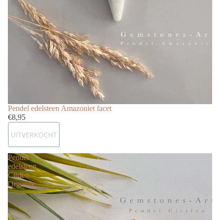
Uitverkocht
Pendel edelsteen Amazoniet facet
€8,95
UITVERKOCHT
Pendel
edelsteen
Citrien
Orgonite