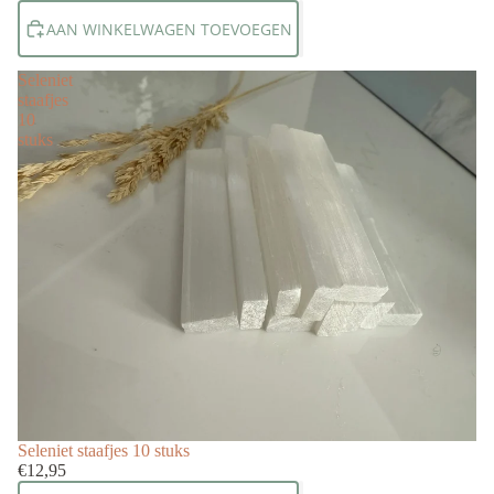
AAN WINKELWAGEN TOEVOEGEN
Seleniet
staafjes
10
stuks
Seleniet staafjes 10 stuks
€12,95