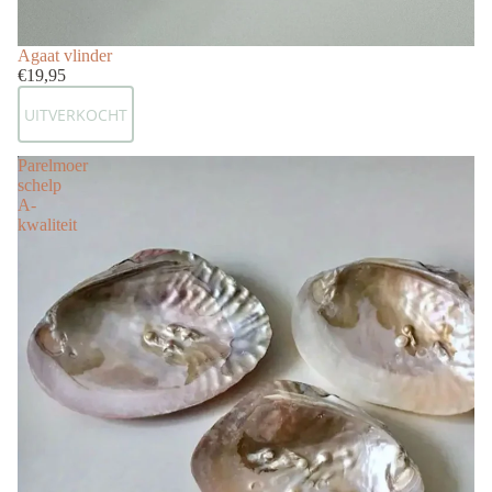
Uitverkocht
Agaat vlinder
€19,95
UITVERKOCHT
Parelmoer
schelp
A-
kwaliteit