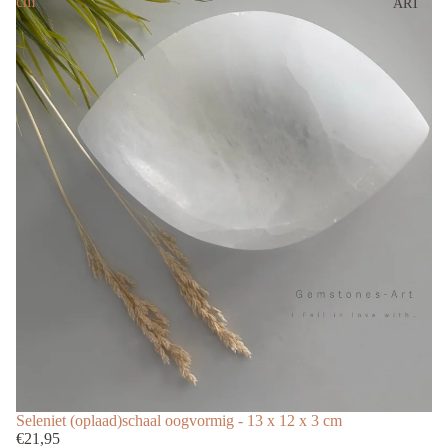
cm
ART
Seleniet (oplaad)schaal oogvormig - 13 x 12 x 3 cm
€21,95