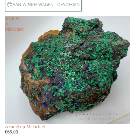
AAN WINKELWAGEN TOEVOEGEN
Azuriet
op
Malachiet
Uitverkocht
Azuriet op Malachiet
€65,00