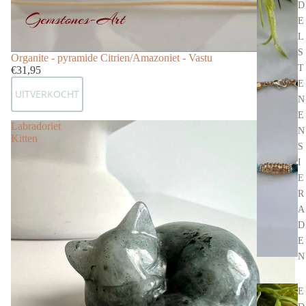
D
E
L
S
Uitverkocht
Organite - pyramide Citrien/Amazoniet - Vastu
T
€31,95
E
UITVERKOCHT
N
E
Labradoriet
N
Kitten
S
I
E
R
A
D
E
N
E