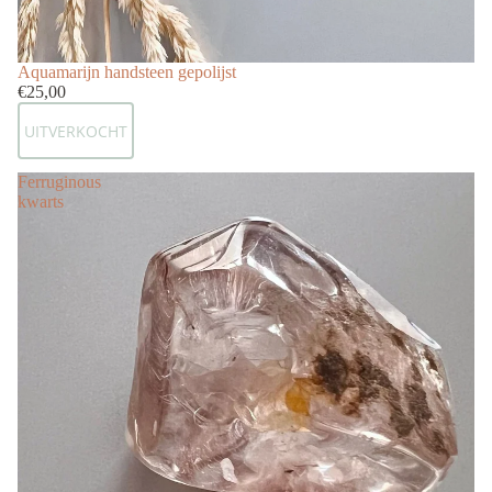
Uitverkocht
Aquamarijn handsteen gepolijst
€25,00
UITVERKOCHT
Ferruginous
kwarts