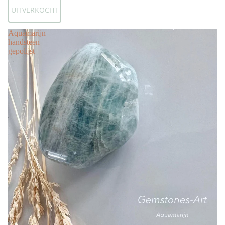
UITVERKOCHT
Aquamarijn
handsteen
gepolijst