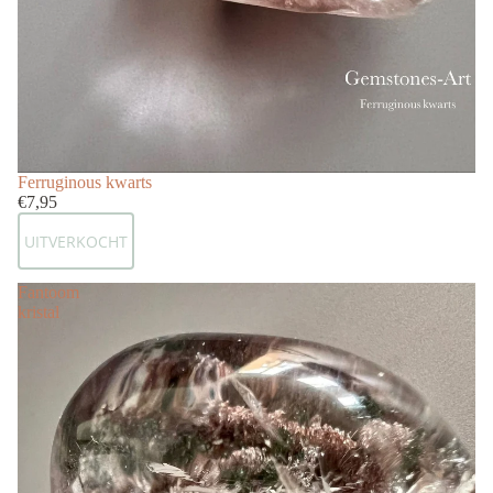
Uitverkocht
Ferruginous kwarts
€7,95
UITVERKOCHT
Fantoom
kristal