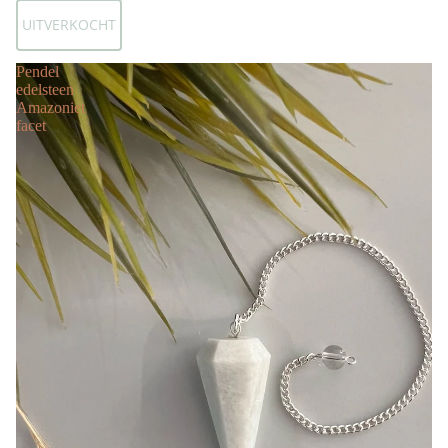
UITVERKOCHT
Pendel
edelsteen
Amazoniet
facet