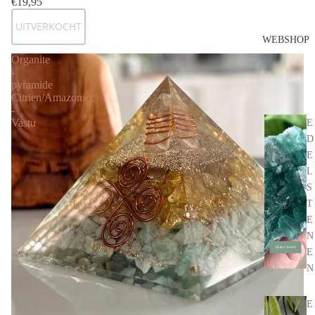
€19,95
UITVERKOCHT
WEBSHOP
Organite
-
pyramide
Citrien/Amazoniet
-
Vastu
E
D
E
L
S
T
E
N
E
N
E