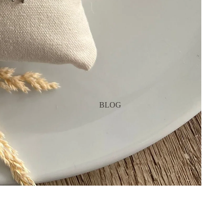
BLOG
Privacybeleid
Terugbetalingsbeleid
Verzendbeleid
AAN WINKELWAGEN TO
€18,95
Diney Stones & Art
I