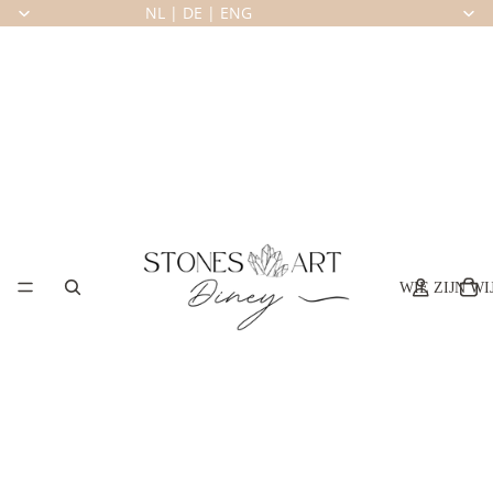
NL
|
DE
|
ENG
WIE ZIJN WI