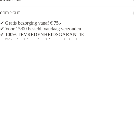
COPYRIGHT
✔ Gratis bezorging vanaf € 75,-
✔ Voor 15:00 besteld, vandaag verzonden
✔ 100% TEVREDENHEIDSGARANTIE
Dit vind je misschien ook leuk
€29,95
Diney Stones & Art
Zoeken
INFORMATIE
Algemene Voorwaarden
Privacybeleid
BLOG
Verzending & betaling