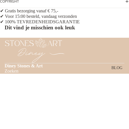
COPYRIGHT
✔ Gratis bezorging vanaf € 75,-
✔ Voor 15:00 besteld, vandaag verzonden
✔ 100% TEVREDENHEIDSGARANTIE
Dit vind je misschien ook leuk
Diney Stones & Art
BLOG
Zoeken
INFORMATIE
Algemene Voorwaarden
Privacybeleid
Verzending & betaling
Terugbetalingsbeleid
€32,95
Retourneren
Verzendbeleid
Contactgegevens
Contactgegevens
Tel: 06 21 71 80 22
E-mail: info@gemstones-art.nl
Algemene voorwaarden
Postadres: Op de Knip 42
Wettelijke kennisgeving
6467 GS Kerkrade