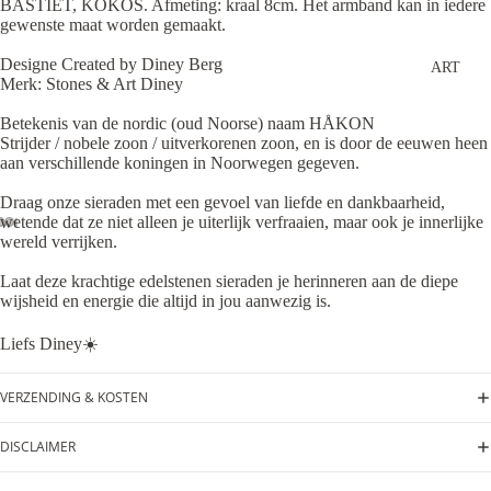
BASTIET, KOKOS. Afmeting: kraal 8cm. Het armband kan in iedere
gewenste maat worden gemaakt.
Designe Created by Diney Berg
ART
Merk: Stones & Art Diney
Betekenis van de nordic (oud Noorse) naam HÅKON
Strijder / nobele zoon / uitverkorenen zoon, en is door de eeuwen heen
aan verschillende koningen in Noorwegen gegeven.
Draag onze sieraden met een gevoel van liefde en dankbaarheid,
wetende dat ze niet alleen je uiterlijk verfraaien, maar ook je innerlijke
wereld verrijken.
Laat deze krachtige edelstenen sieraden je herinneren aan de diepe
wijsheid en energie die altijd in jou aanwezig is.
Liefs Diney☀️
VERZENDING & KOSTEN
DISCLAIMER