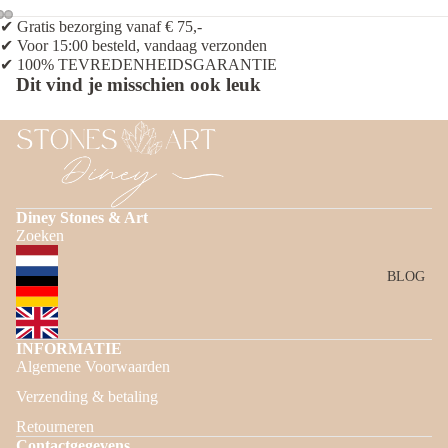
✔ Gratis bezorging vanaf € 75,-
✔ Voor 15:00 besteld, vandaag verzonden
✔ 100% TEVREDENHEIDSGARANTIE
Dit vind je misschien ook leuk
Diney Stones & Art
Zoeken
BLOG
INFORMATIE
Algemene Voorwaarden
Privacybeleid
Verzending & betaling
Terugbetalingsbeleid
Retourneren
Verzendbeleid
Contactgegevens