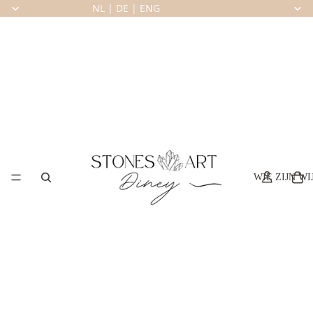
NL
|
DE
|
ENG
WIE ZIJN WI