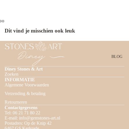
Dit vind je misschien ook leuk
BLOG
Diney Stones & Art
Zoeken
INFORMATIE
Algemene Voorwaarden
Privacybeleid
Verzending & betaling
Terugbetalingsbeleid
Retourneren
Verzendbeleid
Contactgegevens
Contactgegevens
Tel: 06 21 71 80 22
E-mail: info@gemstones-art.nl
Algemene voorwaarden
Postadres: Op de Knip 42
Wettelijke kennisgeving
6467 GS Kerkrade