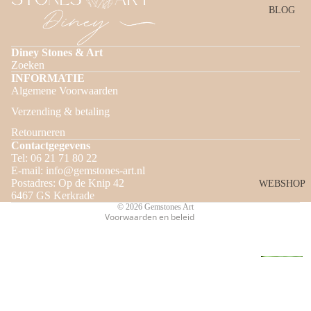
BLOG
Diney Stones & Art
Zoeken
INFORMATIE
Algemene Voorwaarden
Privacybeleid
Verzending & betaling
Terugbetalingsbeleid
Retourneren
Verzendbeleid
Contactgegevens
Contactgegevens
Tel: 06 21 71 80 22
E-mail: info@gemstones-art.nl
Algemene voorwaarden
Postadres: Op de Knip 42
WEBSHOP
Wettelijke kennisgeving
6467 GS Kerkrade
© 2026
Gemstones Art
Voorwaarden en beleid
E
D
E
€12,95