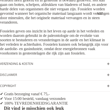
verleden heeft geleefd en in gesteente is bewaard gebleven. Het kan
gaan om botten, schelpen, afdrukken van bladeren of huid, en andere
harde delen van organismen die niet vergaan zijn. Fossielen worden
gevormd wanneer het organische materiaal langzaam wordt vervangen
ART
door mineralen, die het originele materiaal vervangen en in steen
veranderen.
Fossielen geven ons inzicht in het leven op aarde in het verleden en
worden daarom gebruikt in de paleontologie om de evolutie van
soorten te bestuderen en veranderingen in de aarde en het klimaat in
het verleden te achterhalen. Fossielen kunnen ook belangrijk zijn voor
de aardolie- en gasindustrie, omdat deze energiebronnen vaak
voorkomen in gesteentelagen die rijk zijn aan fossielen.
VERZENDING & KOSTEN
DISCLAIMER
COPYRIGHT
✔ Gratis bezorging vanaf € 75,-
✔ Voor 15:00 besteld, vandaag verzonden
✔ 100% TEVREDENHEIDSGARANTIE
Dit vind je misschien ook leuk