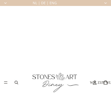
NL
|
DE
|
ENG
WIE ZIJN WI