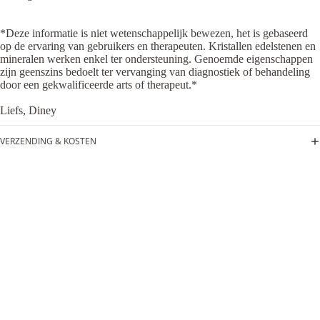
*Deze informatie is niet wetenschappelijk bewezen, het is gebaseerd
op de ervaring van gebruikers en therapeuten. Kristallen edelstenen en
mineralen werken enkel ter ondersteuning. Genoemde eigenschappen
zijn geenszins bedoelt ter vervanging van diagnostiek of behandeling
door een gekwalificeerde arts of therapeut.*
Liefs, Diney
VERZENDING & KOSTEN
DISCLAIMER
COPYRIGHT
€17,50
✔ Gratis bezorging vanaf € 75,-
✔ Voor 15:00 besteld, vandaag verzonden
✔ 100% TEVREDENHEIDSGARANTIE
Dit vind je misschien ook leuk