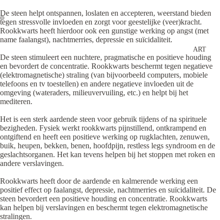
De steen helpt ontspannen, loslaten en accepteren, weerstand bieden
tegen stressvolle invloeden en zorgt voor geestelijke (veer)kracht.
Rookkwarts heeft hierdoor ook een gunstige werking op angst (met
name faalangst), nachtmerries, depressie en suïcidaliteit.
ART
De steen stimuleert een nuchtere, pragmatische en positieve houding
en bevordert de concentratie. Rookkwarts beschermt tegen negatieve
(elektromagnetische) straling (van bijvoorbeeld computers, mobiele
telefoons en tv toestellen) en andere negatieve invloeden uit de
omgeving (wateraders, milieuvervuiling, etc.) en helpt bij het
mediteren.
Het is een sterk aardende steen voor gebruik tijdens of na spirituele
bezigheden. Fysiek werkt rookkwarts pijnstillend, ontkrampend en
ontgiftend en heeft een positieve werking op rugklachten, zenuwen,
buik, heupen, bekken, benen, hoofdpijn, restless legs syndroom en de
geslachtsorganen. Het kan tevens helpen bij het stoppen met roken en
andere verslavingen.
Rookkwarts heeft door de aardende en kalmerende werking een
positief effect op faalangst, depressie, nachtmerries en suïcidaliteit. De
steen bevordert een positieve houding en concentratie. Rookkwarts
kan helpen bij verslavingen en beschermt tegen elektromagnetische
stralingen.