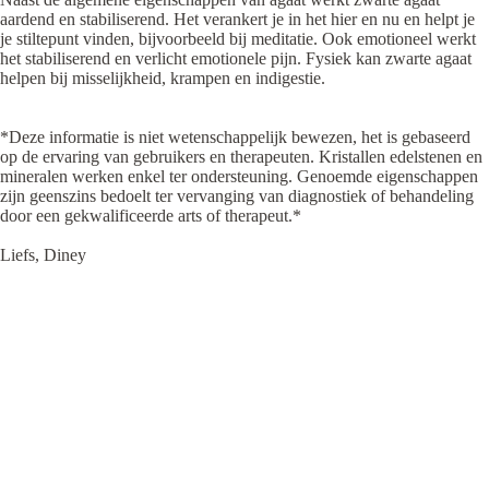
aardend en stabiliserend. Het verankert je in het hier en nu en helpt je
je stiltepunt vinden, bijvoorbeeld bij meditatie. Ook emotioneel werkt
het stabiliserend en verlicht emotionele pijn. Fysiek kan zwarte agaat
helpen bij misselijkheid, krampen en indigestie.
*Deze informatie is niet wetenschappelijk bewezen, het is gebaseerd
op de ervaring van gebruikers en therapeuten. Kristallen edelstenen en
mineralen werken enkel ter ondersteuning. Genoemde eigenschappen
zijn geenszins bedoelt ter vervanging van diagnostiek of behandeling
door een gekwalificeerde arts of therapeut.*
Liefs, Diney
VERZENDING & KOSTEN
DISCLAIMER
€15,95
COPYRIGHT
✔ Gratis bezorging vanaf € 75,-
✔ Voor 15:00 besteld, vandaag verzonden