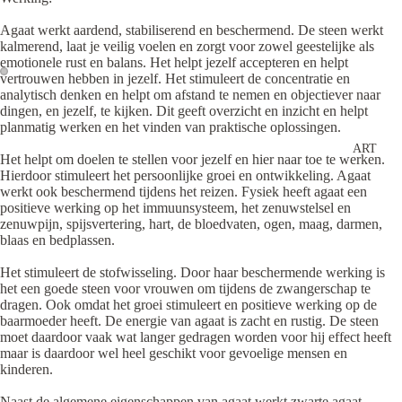
Agaat werkt aardend, stabiliserend en beschermend. De steen werkt
kalmerend, laat je veilig voelen en zorgt voor zowel geestelijke als
emotionele rust en balans. Het helpt jezelf accepteren en helpt
vertrouwen hebben in jezelf. Het stimuleert de concentratie en
analytisch denken en helpt om afstand te nemen en objectiever naar
dingen, en jezelf, te kijken. Dit geeft overzicht en inzicht en helpt
planmatig werken en het vinden van praktische oplossingen.
ART
Het helpt om doelen te stellen voor jezelf en hier naar toe te werken.
Hierdoor stimuleert het persoonlijke groei en ontwikkeling. Agaat
werkt ook beschermend tijdens het reizen. Fysiek heeft agaat een
positieve werking op het immuunsysteem, het zenuwstelsel en
zenuwpijn, spijsvertering, hart, de bloedvaten, ogen, maag, darmen,
blaas en bedplassen.
Het stimuleert de stofwisseling. Door haar beschermende werking is
het een goede steen voor vrouwen om tijdens de zwangerschap te
dragen. Ook omdat het groei stimuleert en positieve werking op de
baarmoeder heeft. De energie van agaat is zacht en rustig. De steen
moet daardoor vaak wat langer gedragen worden voor hij effect heeft
maar is daardoor wel heel geschikt voor gevoelige mensen en
kinderen.
Naast de algemene eigenschappen van agaat werkt zwarte agaat