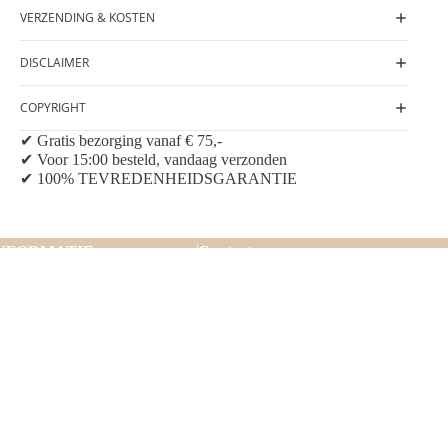
VERZENDING & KOSTEN
DISCLAIMER
COPYRIGHT
✔ Gratis bezorging vanaf € 75,-
✔ Voor 15:00 besteld, vandaag verzonden
✔ 100% TEVREDENHEIDSGARANTIE
NFORMATIE
Contactgegevens
lgemene Voorwaarden
Tel: 06 21 71 80 22
E-mail: info@gemstones-art.nl
AGEN
erzending & betaling
Postadres: Op de Knip 42
N
6467 GS Kerkrade
etourneren
Facebook
Instagram