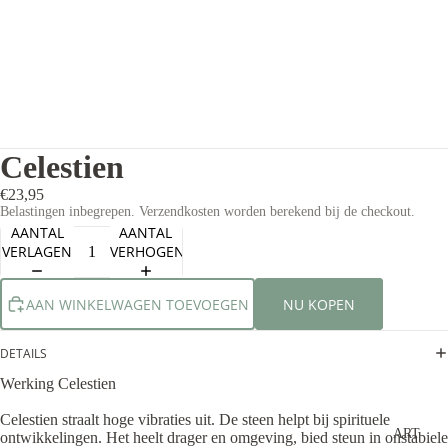
Celestien
€23,95
Belastingen inbegrepen. Verzendkosten worden berekend bij de checkout.
AANTAL
AANTAL
VERLAGEN
VERHOGEN
AAN WINKELWAGEN TOEVOEGEN
NU KOPEN
DETAILS
Werking Celestien
Celestien straalt hoge vibraties uit. De steen helpt bij spirituele
ART
ontwikkelingen. Het heelt drager en omgeving, bied steun in onstabiele