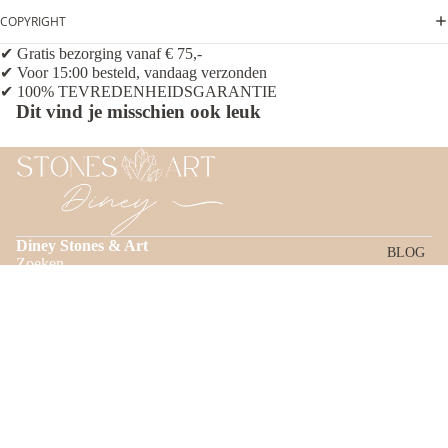
COPYRIGHT
✔ Gratis bezorging vanaf € 75,-
✔ Voor 15:00 besteld, vandaag verzonden
✔ 100% TEVREDENHEIDSGARANTIE
Dit vind je misschien ook leuk
Diney Stones & Art
BLOG
Zoeken
INFORMATIE
Algemene Voorwaarden
Privacybeleid
Verzending & betaling
Terugbetalingsbeleid
€21,95
Retourneren
Verzendbeleid
Contactgegevens
Contactgegevens
Tel: 06 21 71 80 22
E-mail: info@gemstones-art.nl
Algemene voorwaarden
Postadres: Op de Knip 42
Wettelijke kennisgeving