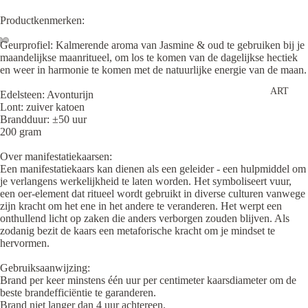
Productkenmerken:
Geurprofiel: Kalmerende aroma van Jasmine & oud te gebruiken bij je
maandelijkse maanritueel, om los te komen van de dagelijkse hectiek
en weer in harmonie te komen met de natuurlijke energie van de maan.
ART
Edelsteen: Avonturijn
Lont: zuiver katoen
Brandduur: ±50 uur
200 gram
Over manifestatiekaarsen:
Een manifestatiekaars kan dienen als een geleider - een hulpmiddel om
je verlangens werkelijkheid te laten worden. Het symboliseert vuur,
een oer-element dat ritueel wordt gebruikt in diverse culturen vanwege
zijn kracht om het ene in het andere te veranderen. Het werpt een
onthullend licht op zaken die anders verborgen zouden blijven. Als
zodanig bezit de kaars een metaforische kracht om je mindset te
hervormen.
Gebruiksaanwijzing:
Brand per keer minstens één uur per centimeter kaarsdiameter om de
beste brandefficiëntie te garanderen.
Brand niet langer dan 4 uur achtereen.