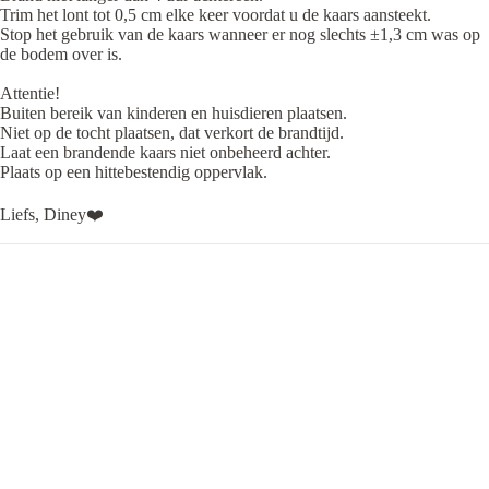
Trim het lont tot 0,5 cm elke keer voordat u de kaars aansteekt.
Stop het gebruik van de kaars wanneer er nog slechts ±1,3 cm was op
de bodem over is.
Attentie!
Buiten bereik van kinderen en huisdieren plaatsen.
Niet op de tocht plaatsen, dat verkort de brandtijd.
Laat een brandende kaars niet onbeheerd achter.
Plaats op een hittebestendig oppervlak.
Liefs, Diney❤️
VERZENDING & KOSTEN
DISCLAIMER
€14,95
COPYRIGHT
✔ Gratis bezorging vanaf € 75,-
✔ Voor 15:00 besteld, vandaag verzonden
✔ 100% TEVREDENHEIDSGARANTIE
Dit vind je misschien ook leuk