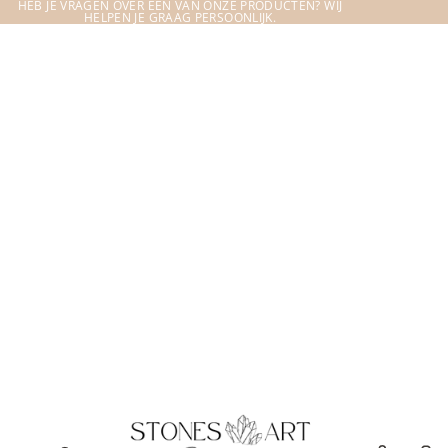
HEB JE VRAGEN OVER EEN VAN ONZE PRODUCTEN? WIJ
HELPEN JE GRAAG PERSOONLIJK.