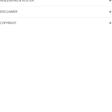
VERZENDING & KOSTEN
DISCLAIMER
COPYRIGHT
✔ Gratis bezorging vanaf € 75,-
✔ Voor 15:00 besteld, vandaag verzonden
✔ 100% TEVREDENHEIDSGARANTIE
Dit vind je misschien ook leuk
€10,00
Diney Stones & Art
Zoeken
INFORMATIE
Algemene Voorwaarden
Privacybeleid
BLOG
Verzending & betaling
Terugbetalingsbeleid
Retourneren
Verzendbeleid