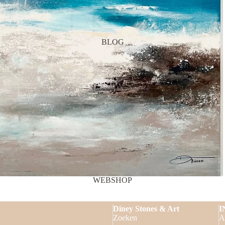
BLOG
Privacybeleid
WEBSHOP
Terugbetalingsbeleid
Verzendbeleid
Diney Stones & Art
I
Contactgegevens
Zoeken
A