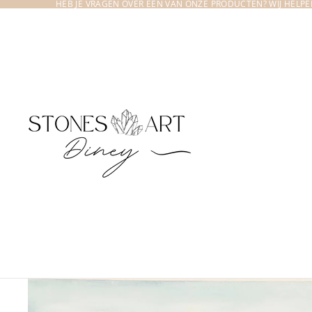
HEB JE VRAGEN OVER EEN VAN ONZE PRODUCTEN? WIJ HELPEN