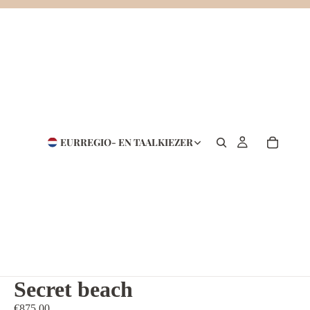
EUR
REGIO- EN TAALKIEZER
Secret beach
€875,00