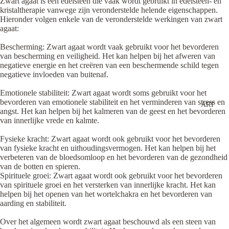
Zwart agaat is een edelsteen die vaak wordt gebruikt in edelsteen- en
kristaltherapie vanwege zijn veronderstelde helende eigenschappen.
Hieronder volgen enkele van de veronderstelde werkingen van zwart
agaat:
Bescherming: Zwart agaat wordt vaak gebruikt voor het bevorderen
van bescherming en veiligheid. Het kan helpen bij het afweren van
negatieve energie en het creëren van een beschermende schild tegen
negatieve invloeden van buitenaf.
Emotionele stabiliteit: Zwart agaat wordt soms gebruikt voor het
bevorderen van emotionele stabiliteit en het verminderen van stress en
ART
angst. Het kan helpen bij het kalmeren van de geest en het bevorderen
van innerlijke vrede en kalmte.
Fysieke kracht: Zwart agaat wordt ook gebruikt voor het bevorderen
van fysieke kracht en uithoudingsvermogen. Het kan helpen bij het
verbeteren van de bloedsomloop en het bevorderen van de gezondheid
van de botten en spieren.
Spirituele groei: Zwart agaat wordt ook gebruikt voor het bevorderen
van spirituele groei en het versterken van innerlijke kracht. Het kan
helpen bij het openen van het wortelchakra en het bevorderen van
aarding en stabiliteit.
Over het algemeen wordt zwart agaat beschouwd als een steen van