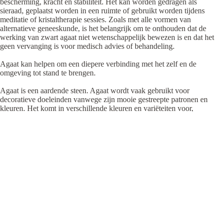
bescherming, kracht en stabiliteit. Het kan worden gedragen als
sieraad, geplaatst worden in een ruimte of gebruikt worden tijdens
meditatie of kristaltherapie sessies. Zoals met alle vormen van
alternatieve geneeskunde, is het belangrijk om te onthouden dat de
werking van zwart agaat niet wetenschappelijk bewezen is en dat het
geen vervanging is voor medisch advies of behandeling.
Agaat kan helpen om een diepere verbinding met het zelf en de
omgeving tot stand te brengen.
Agaat is een aardende steen. Agaat wordt vaak gebruikt voor
decoratieve doeleinden vanwege zijn mooie gestreepte patronen en
kleuren. Het komt in verschillende kleuren en variëteiten voor,
waaronder witte agaat, blauwe agaat, mosagaat, en vuuragaat.
€34,95
Copyright©️: De tekst en foto’s van gemstones-art mogen niet zonder
toestemming gebruikt of opgeslagen worden zonder schriftelijke
toestemming van gemstones-art. Deze zijn gemaakt en eigendom van
gemstones-art.
*Deze informatie is niet wetenschappelijk bewezen, het is gebaseerd
op de ervaring van gebruikers en therapeuten. Kristallen edelstenen en
mineralen werken enkel ter ondersteuning. Genoemde eigenschappen