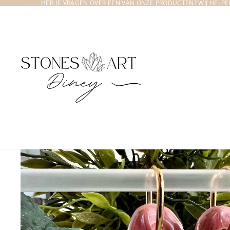
HEB JE VRAGEN OVER EEN VAN ONZE PRODUCTEN? WIJ HELPEN