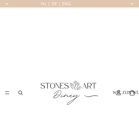
NL
|
DE
|
ENG
WIE ZIJN WI