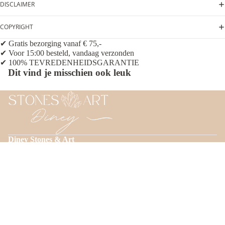
DISCLAIMER
COPYRIGHT
✔ Gratis bezorging vanaf € 75,-
✔ Voor 15:00 besteld, vandaag verzonden
✔ 100% TEVREDENHEIDSGARANTIE
Dit vind je misschien ook leuk
Diney Stones & Art
BLOG
Zoeken
INFORMATIE
Algemene Voorwaarden
Privacybeleid
€10,95
Verzending & betaling
Terugbetalingsbeleid
Retourneren
Verzendbeleid
Contactgegevens
Contactgegevens
Tel: 06 21 71 80 22
E-mail: info@gemstones-art.nl