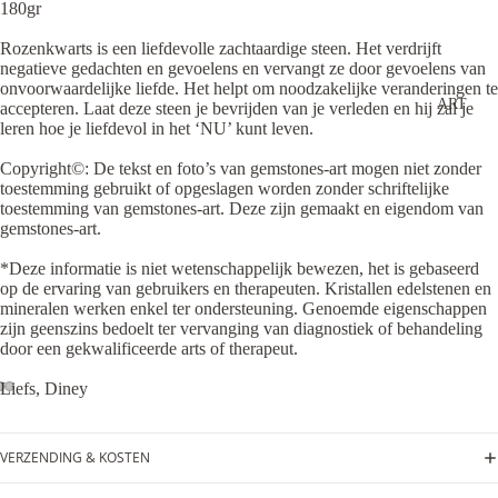
180gr
Rozenkwarts is een liefdevolle zachtaardige steen. Het verdrijft
negatieve gedachten en gevoelens en vervangt ze door gevoelens van
onvoorwaardelijke liefde. Het helpt om noodzakelijke veranderingen te
ART
accepteren. Laat deze steen je bevrijden van je verleden en hij zal je
leren hoe je liefdevol in het ‘NU’ kunt leven.
Copyright©️: De tekst en foto’s van gemstones-art mogen niet zonder
toestemming gebruikt of opgeslagen worden zonder schriftelijke
toestemming van gemstones-art. Deze zijn gemaakt en eigendom van
gemstones-art.
*Deze informatie is niet wetenschappelijk bewezen, het is gebaseerd
op de ervaring van gebruikers en therapeuten. Kristallen edelstenen en
mineralen werken enkel ter ondersteuning. Genoemde eigenschappen
zijn geenszins bedoelt ter vervanging van diagnostiek of behandeling
door een gekwalificeerde arts of therapeut.
Liefs, Diney
VERZENDING & KOSTEN