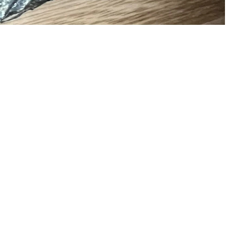
Privacybeleid
Terugbetalingsbeleid
Verzendbeleid
Diney Stones & Art
I
Contactgegevens
Zoeken
A
AAN WINKELWAGEN TO
€15,00
Algemene voorwaarden
V
WEBSHOP
Wettelijke kennisgeving
R
Voorwaarden en beleid