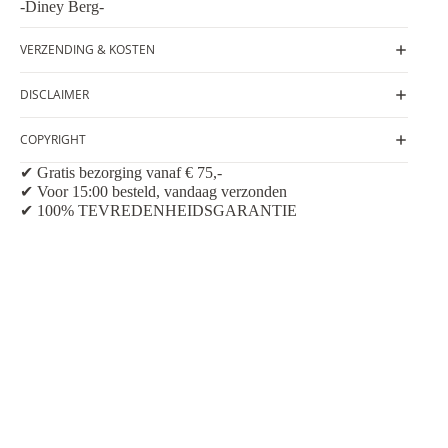
-Diney Berg-
VERZENDING & KOSTEN
DISCLAIMER
COPYRIGHT
✔ Gratis bezorging vanaf € 75,-
✔ Voor 15:00 besteld, vandaag verzonden
✔ 100% TEVREDENHEIDSGARANTIE
NFORMATIE
Contactgegevens
lgemene Voorwaarden
Tel: 06 21 71 80 22
E-mail: info@gemstones-art.nl
EVOEGEN
erzending & betaling
Postadres: Op de Knip 42
6467 GS Kerkrade
etourneren